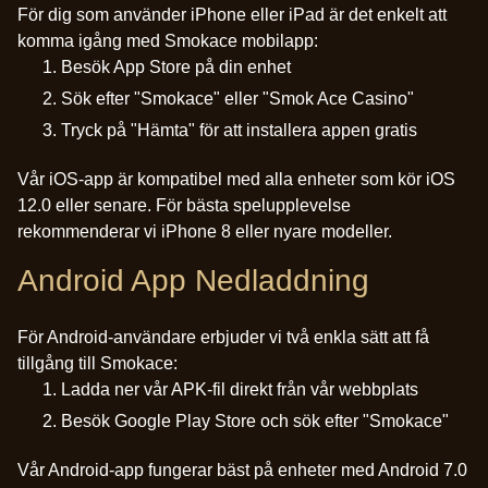
För dig som använder iPhone eller iPad är det enkelt att
komma igång med Smokace mobilapp:
Besök App Store på din enhet
Sök efter "Smokace" eller "Smok Ace Casino"
Tryck på "Hämta" för att installera appen gratis
Vår iOS-app är kompatibel med alla enheter som kör iOS
12.0 eller senare. För bästa spelupplevelse
rekommenderar vi iPhone 8 eller nyare modeller.
Android App Nedladdning
För Android-användare erbjuder vi två enkla sätt att få
tillgång till Smokace:
Ladda ner vår APK-fil direkt från vår webbplats
Besök Google Play Store och sök efter "Smokace"
Vår Android-app fungerar bäst på enheter med Android 7.0