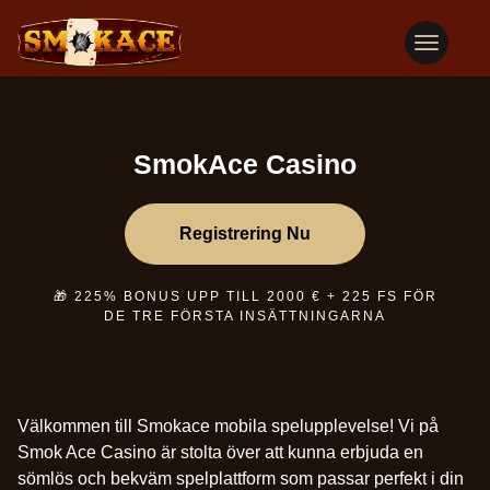
SmokAce Casino
Registrering Nu
🎁 225% BONUS UPP TILL 2000 € + 225 FS FÖR
DE TRE FÖRSTA INSÄTTNINGARNA
Välkommen till Smokace mobila spelupplevelse! Vi på
Smok Ace Casino är stolta över att kunna erbjuda en
sömlös och bekväm spelplattform som passar perfekt i din