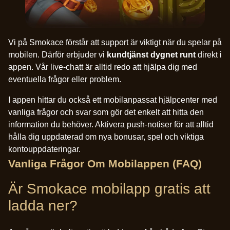
Vi på Smokace förstår att support är viktigt när du spelar på
mobilen. Därför erbjuder vi
kundtjänst dygnet runt
direkt i
appen. Vår live-chatt är alltid redo att hjälpa dig med
eventuella frågor eller problem.
I appen hittar du också ett mobilanpassat hjälpcenter med
vanliga frågor och svar som gör det enkelt att hitta den
information du behöver. Aktivera push-notiser för att alltid
hålla dig uppdaterad om nya bonusar, spel och viktiga
kontouppdateringar.
Vanliga Frågor Om Mobilappen (FAQ)
Är Smokace mobilapp gratis att
ladda ner?