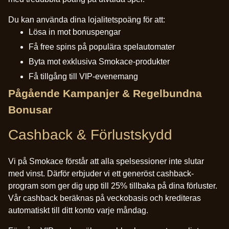
Du kan använda dina lojalitetspoäng för att:
Lösa in mot bonuspengar
Få free spins på populära spelautomater
Byta mot exklusiva Smokace-produkter
Få tillgång till VIP-evenemang
Pågående Kampanjer & Regelbundna
Bonusar
Cashback & Förlustskydd
Vi på Smokace förstår att alla spelsessioner inte slutar
med vinst. Därför erbjuder vi ett generöst cashback-
program som ger dig upp till 25% tillbaka på dina förluster.
Vår cashback beräknas på veckobasis och krediteras
automatiskt till ditt konto varje måndag.