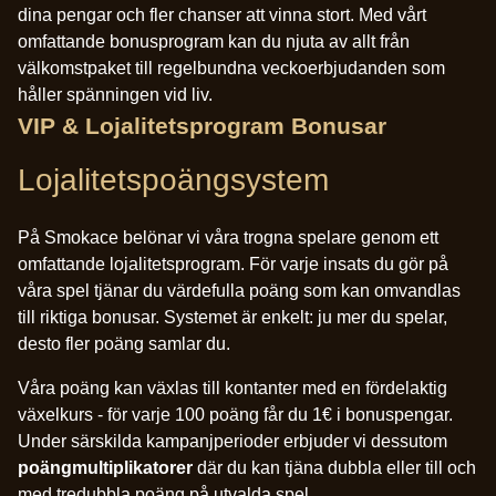
dina pengar och fler chanser att vinna stort. Med vårt
omfattande bonusprogram kan du njuta av allt från
välkomstpaket till regelbundna veckoerbjudanden som
håller spänningen vid liv.
VIP & Lojalitetsprogram Bonusar
Lojalitetspoängsystem
På Smokace belönar vi våra trogna spelare genom ett
omfattande lojalitetsprogram. För varje insats du gör på
våra spel tjänar du värdefulla poäng som kan omvandlas
till riktiga bonusar. Systemet är enkelt: ju mer du spelar,
desto fler poäng samlar du.
Våra poäng kan växlas till kontanter med en fördelaktig
växelkurs - för varje 100 poäng får du 1€ i bonuspengar.
Under särskilda kampanjperioder erbjuder vi dessutom
poängmultiplikatorer
där du kan tjäna dubbla eller till och
med tredubbla poäng på utvalda spel.