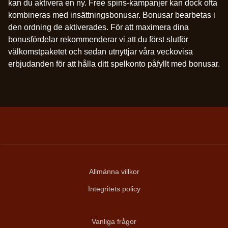
kan du aktivera en ny. Free spins-kampanjer kan dock ofta
kombineras med insättningsbonusar. Bonusar bearbetas i
den ordning de aktiverades. För att maximera dina
bonusfördelar rekommenderar vi att du först slutför
välkomstpaketet och sedan utnyttjar våra veckovisa
erbjudanden för att hålla ditt spelkonto påfyllt med bonusar.
Allmänna villkor
Integritets policy
Vanliga frågor