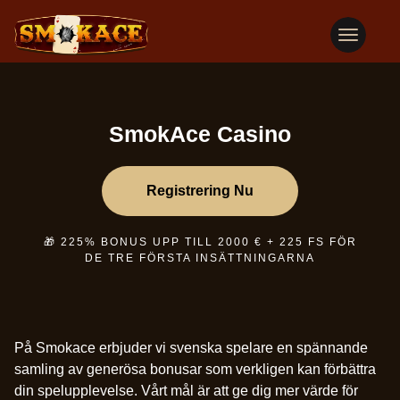
SmokAce Casino
Registrering Nu
🎁 225% BONUS UPP TILL 2000 € + 225 FS FÖR
DE TRE FÖRSTA INSÄTTNINGARNA
På Smokace erbjuder vi svenska spelare en spännande
samling av generösa bonusar som verkligen kan förbättra
din spelupplevelse. Vårt mål är att ge dig mer värde för