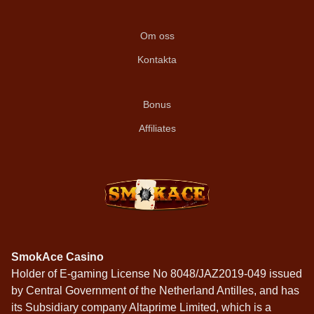
Om oss
Kontakta
Bonus
Affiliates
SmokAce Casino
Holder of E-gaming License No 8048/JAZ2019-049 issued
by Central Government of the Netherland Antilles, and has
its Subsidiary company Altaprime Limited, which is a